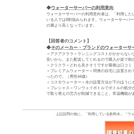
◆
ウォーターサーバーの利用意向
ウォーターサーバーの利用意向者は、「利用したい
いる人では8割強みられます。ウォーターサーバ
の層より高くなっています。
【回答者のコメント】
◆
そのメーカー・ブランドのウォーターサー
＜アクアクララ＞ランニングコストがかからない
安いから。また配送してくれるので購入が楽で助か
＜クリクラ＞どれも良さそうですが最後は口コミ
＜プレミアムウォーター＞同僚の自宅に設置され
ったので。（男性44歳）
＜コスモウォーター＞水の設置方法が下のほうにボ
＜フレシャス＞ワンウェイボトルでボトルの処分
で取り替えの労力が削減できること。常温機能があ
上記設問の他に、「利用している飲料水」「ウ