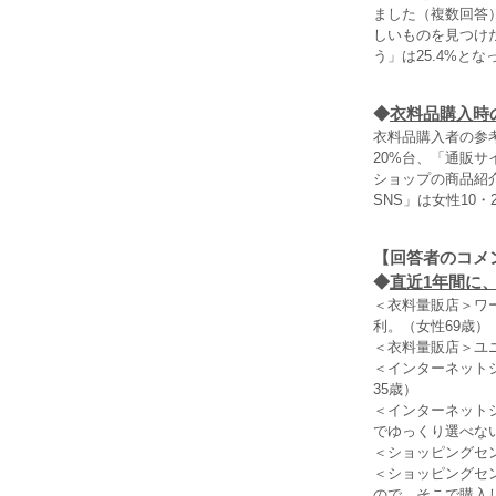
ました（複数回答
しいものを見つけ
う」は25.4%と
◆
衣料品購入時
衣料品購入者の参
20%台、「通販サ
ショップの商品紹
SNS」は女性10
【回答者のコメ
◆
直近1年間に、
＜衣料量販店＞ワ
利。（女性69歳）
＜衣料量販店＞ユ
＜インターネット
35歳）
＜インターネット
でゆっくり選べない
＜ショッピングセ
＜ショッピングセ
ので、そこで購入