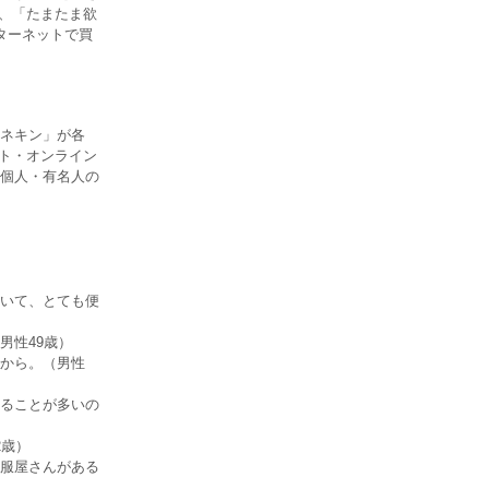
強、「たまたま欲
ターネットで買
ネキン」が各
イト・オンライン
個人・有名人の
いて、とても便
男性49歳）
から。（男性
ることが多いの
2歳）
服屋さんがある