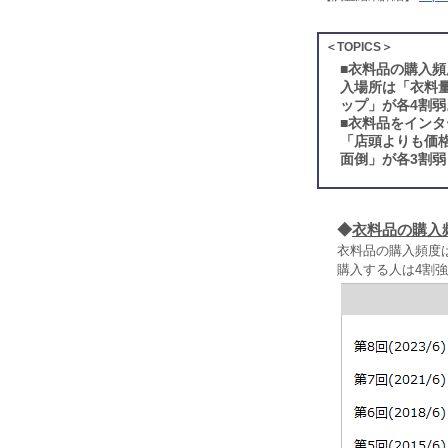
＜TOPICS＞
■
衣料品の購入頻
入場所は「衣料
ップ」が各4割弱
■
衣料品をインタ
「店頭よりも価
面倒」が各3割弱
◆
衣料品の購入
衣料品の購入頻度は
購入する人は4割