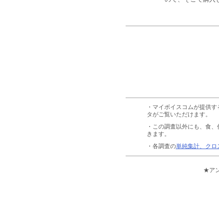
・マイボイスコムが提供す
タがご覧いただけます。
・この調査以外にも、食、
きます。
・各調査の
単純集計、クロ
★ア