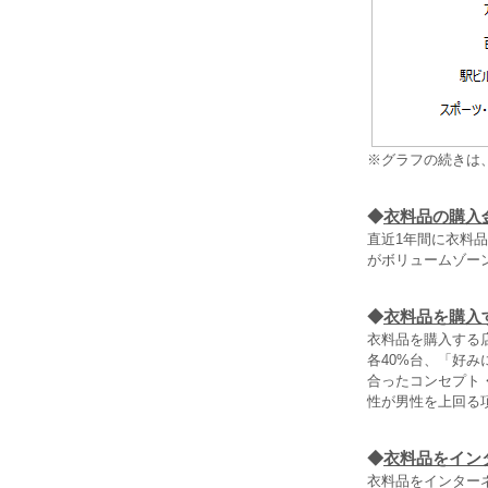
※グラフの続きは
◆
衣料品の購入
直近1年間に衣料品
がボリュームゾーン
◆
衣料品を購入
衣料品を購入する
各40%台、「好
合ったコンセプト
性が男性を上回る
◆
衣料品をイン
衣料品をインター