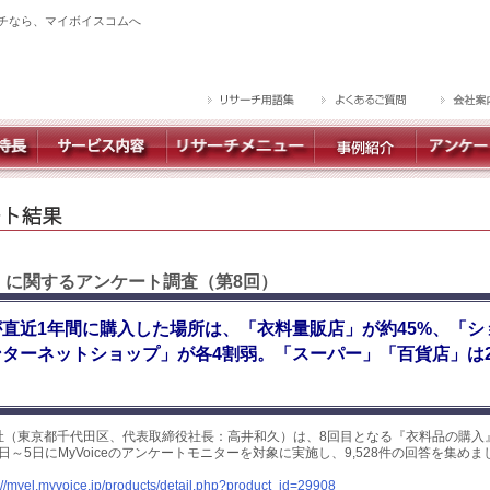
チなら、マイボイスコムへ
 】に関するアンケート調査（第8回）
直近1年間に購入した場所は、「衣料量販店」が約45%、「シ
ターネットショップ」が各4割弱。「スーパー」「百貨店」は2
社（東京都千代田区、代表取締役社長：高井和久）は、8回目となる『衣料品の購入
1日～5日にMyVoiceのアンケートモニターを対象に実施し、9,528件の回答を集め
://myel.myvoice.jp/products/detail.php?product_id=29908