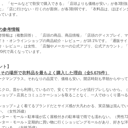
）。 「セールなどで割安で購入できる」「店頭よりも価格が安い」が各3割
た」「店に行けない・行くのが面倒」が各3割弱です。「衣料品は、ほぼイン
なっています。
の参考情報
考情報は（複数回答）、「店頭の商品、商品情報」「店頭のディスプレイ、マ
イト・オンラインショップの商品紹介・レビュー」が18.1%です。「通販サ
介・レビュー」は女性、「店舗やメーカーの公式アプリ、公式アカウント」「
・20代で高くなっています。
ント】
その場所で衣料品を最もよく購入した理由（全5,676件）
ークマンプラス。それなりの品質で、価格も安い。開店時刻も早朝からやって
ニクロ。昔から利用しているので。安くてデザインが流行ブレしないから。（
ショップ＞店員とコミュニケーションを取ることなく、一人でゆっくり選べる
ショップ＞よく着てるブランドだとサイズ感が大凡わかる、実店舗は混んでい
。（女性26歳）
ンター・モール＞駐車場が広く屋根付きの駐車場で雨でも濡れない。（男性7
ンター・モール＞定期的に買い物に行くショッピングモールがあり、好きな洋
している。（女性35歳）