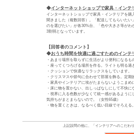
◆
インターネットショップで家具・インテ
インターネットショップで家具・インテリアを購
聞きました（複数回答）。「配送してもらいたい
のを選びたい」が各30%台、「色や大きさ等が
3割弱となっています。
【回答者のコメント】
◆
おうち時間を快適に過ごすためのインテリア
・あまり場所を取らずに生活がより便利になるもの
・座ってくつろげる場所を作る。ライトも明る過ぎ
・クッションで快適なリラックスをしています。（
・クリスマスや節句に合わせて部屋を飾る。定期的
・家具やインテリアに埃がたまらないようこまめに
・床に物を置かない、出しっぱなしにして不快にな
・視界に入る色数が少なくて統一感があるように
気持ちがまとまらないので。（女性65歳）
・物を置くときは、なるべく低い目線でそろえる。
上記設問の他に、「インテリアへのこだわ