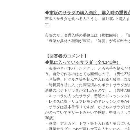
◆
市販のサラダの購入頻度、購入時の重視
市販のサラダを食べる人のうち、週1回以上購入す
す。
市販のサラダ購入時の重視点は（複数回答）、「価格
「野菜や具材の種類が豊富」「鮮度」が各40%台
【回答者のコメント】
◆
気に入っているサラダ（全4,141件）
・海藻やネバネバしたオクラ、とろろ芋を刻んだ
う。自分で作るのはとても面倒なので。（男性37
・お新香、ピクルス等を刻んで入れると酸味、塩
・時折買う袋に入った調理済みのポテトサラダが
適量のポテトサラダが楽しめるので、...（男性73
・ルッコラの入ったサラダ、普通のドレッシングに
・レタスに塩トリュフレモンのドレッシングをかけ
・サラダは基本手作りですが、かぼちゃサラダは
がのっていてデザートみたいで感動。中身もナッ
36歳）
・豆腐、アボカド、トマト等を入れると美容にいい
・野菜サラダには必ず蒸し大豆を入れている。市