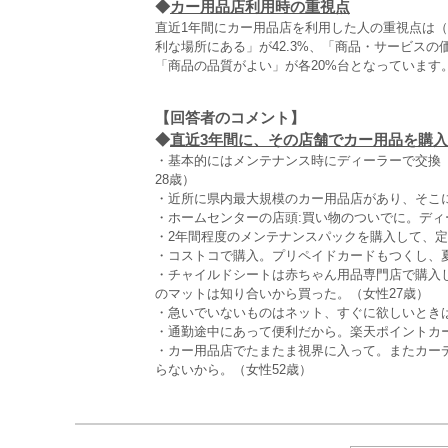
◆
カー用品店利用時の重視点
直近1年間にカー用品店を利用した人の重視点は（
利な場所にある」が42.3%、「商品・サービス
「商品の品質がよい」が各20%台となっています
【回答者のコメント】
◆
直近3年間に、その店舗でカー用品を購入し
・基本的にはメンテナンス時にディーラーで交換
28歳）
・近所に県内最大規模のカー用品店があり、そこに
・ホームセンターの店頭:買い物のついでに。ディ
・2年間程度のメンテナンスパックを購入して、定
・コストコで購入。プリペイドカードもつくし、夏
・チャイルドシートは赤ちゃん用品専門店で購入
のマットは知り合いから買った。（女性27歳）
・急いでいないものはネット、すぐに欲しいときは
・通勤途中にあって便利だから。楽天ポイントカー
・カー用品店でたまたま視界に入って。またカー
らないから。（女性52歳）