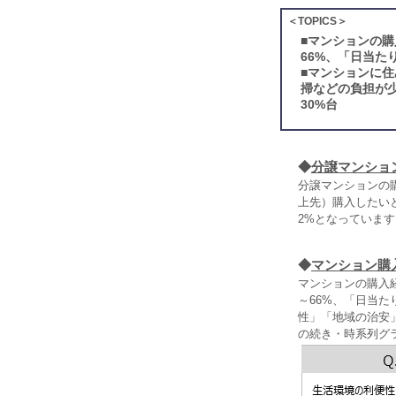
＜TOPICS＞
■
マンションの購
66%、「日当た
■
マンションに住
掃などの負担が
30%台
◆
分譲マンショ
分譲マンションの購
上先）購入したい
2%となっています
◆
マンション購
マンションの購入
～66%、「日当
性」「地域の治安
の続き・時系列グ