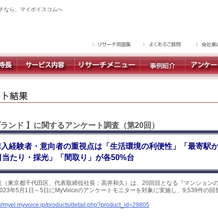
チなら、マイボイスコムへ
ブランド 】に関するアンケート調査（第20回）
購入経験者・意向者の重視点は「生活環境の利便性」「最寄駅
「日当たり・採光」「間取り」が各50%台
社（東京都千代田区、代表取締役社長：高井和久）は、20回目となる『マンション
23年5月1日～5日にMyVoiceのアンケートモニターを対象に実施し、9,539件の
。
://myel.myvoice.jp/products/detail.php?product_id=29805