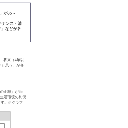
」が65～
テナンス・清
性」などが各
「将来（4年以
いと思う」が各
の距離」が65
「生活環境の利便
ます。※グラフ