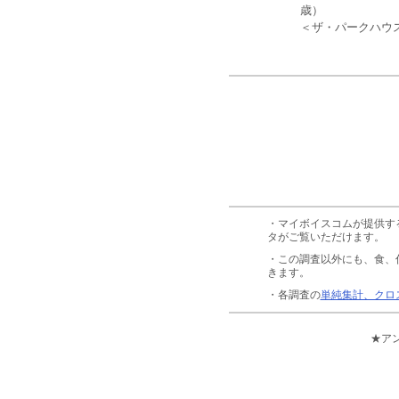
歳）
＜ザ・パークハウ
・マイボイスコムが提供す
タがご覧いただけます。
・この調査以外にも、食、
きます。
・各調査の
単純集計、クロ
★ア