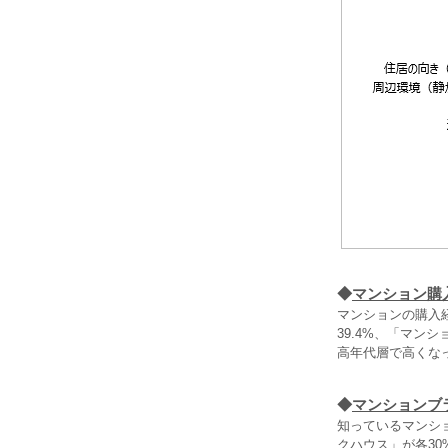
◆
マンション購
マンションの購入
39.4%、「マ
高年代層で高くな
◆
マンションブ
知っているマンシ
クハウス」が各30