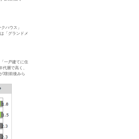
ークハウス」
では「グランドメ
「一戸建てに住
高年代層で高く、
が3割前後みら