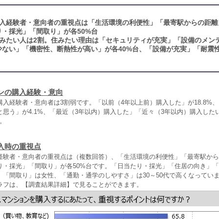
入経験者・意向者の重視点は「生活環境の利便性」「最寄駅からの距離
り・採光」「間取り」が各50%台
みたい人は2割。住みたい理由は「セキュリティが充実」「設備のメン
少ない」「機密性、断熱性が高い」が各40%台、「設備が充実」「耐震
ンの購入経験・意向
入経験者・意向者は3割弱です。「以前（4年以上前）購入した」が18.8%、
と思う」が4.1%、「最近（3年以内）購入した」「近々（3年以内）購入した
。
入時の重視点
経験者・意向者の重視点は（複数回答）、「生活環境の利便性」「最寄駅から
たり・採光」「間取り」が各50%台です。「日当たり・採光」「住居の向き」
」「間取り」は女性、「通勤・通学のしやすさ」は30～50代で高くなってい
ラフは、【調査結果詳細】で見ることができます。