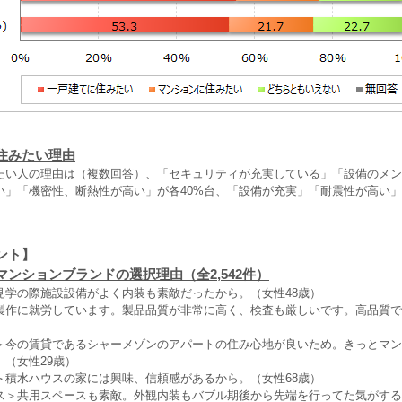
住みたい理由
たい人の理由は（複数回答）、「セキュリティが充実している」「設備のメン
い」「機密性、断熱性が高い」が各40%台、「設備が充実」「耐震性が高い」
ント】
ンションブランドの選択理由（全2,542件）
見学の際施設設備がよく内装も素敵だったから。（女性48歳）
製作に就労しています。製品品質が非常に高く、検査も厳しいです。高品質で
＞今の賃貸であるシャーメゾンのアパートの住み心地が良いため。きっとマン
（女性29歳）
＞積水ハウスの家には興味、信頼感があるから。（女性68歳）
ス＞共用スペースも素敵。外観内装もバブル期後から先端を行ってた気がする