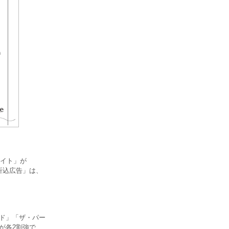
イト」が
折込広告」は、
ウド」「ザ・パー
が各2割強で