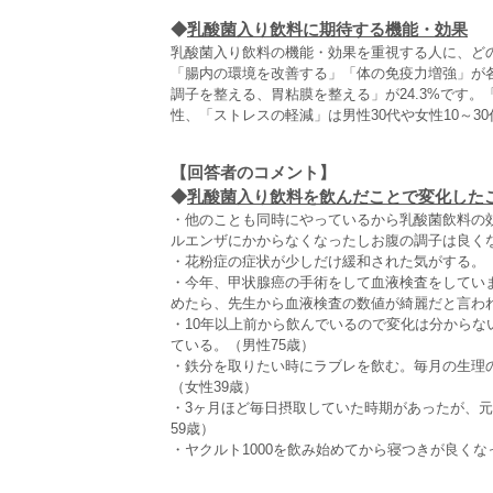
◆
乳酸菌入り飲料に期待する機能・効果
乳酸菌入り飲料の機能・効果を重視する人に、ど
「腸内の環境を改善する」「体の免疫力増強」が各
調子を整える、胃粘膜を整える」が24.3%です
性、「ストレスの軽減」は男性30代や女性10～3
【回答者のコメント】
◆
乳酸菌入り飲料を飲んだことで変化したこと
・他のことも同時にやっているから乳酸菌飲料の
ルエンザにかからなくなったしお腹の調子は良くな
・花粉症の症状が少しだけ緩和された気がする。（
・今年、甲状腺癌の手術をして血液検査をしてい
めたら、先生から血液検査の数値が綺麗だと言われ
・10年以上前から飲んでいるので変化は分から
ている。（男性75歳）
・鉄分を取りたい時にラブレを飲む。毎月の生理
（女性39歳）
・3ヶ月ほど毎日摂取していた時期があったが、元
59歳）
・ヤクルト1000を飲み始めてから寝つきが良くな