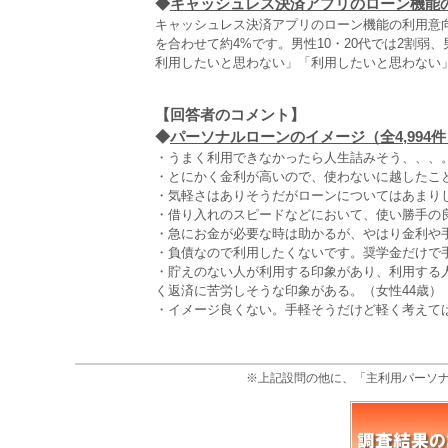
◆
キャッシュレス決済アプリのローン機能
キャッシュレス決済アプリのローン機能の利用意
を合わせて約4%です。男性10・20代では2割弱
利用したいと思わない」「利用したいと思わない
【回答者のコメント】
◆
パーソナルローンのイメージ（全4,994件
・うまく利用できなかったら人生詰みそう、、、。
・とにかく金利が高いので、使わないに越したこと
・気軽さはありそうだがローンについてはあまりし
・借り入れのスピードなどにおいて、使い勝手の
・急にお金が必要な時は助かるが、やはり金利や
・負債なので利用したくないです。奨学金だけで手
・貯えのない人が利用する印象があり、利用する
く返済に苦労しそうな印象がある。（女性44歳）
・イメージ良くない。手軽そうだけど軽く考えては
※上記設問の他に、「主利用パーソ