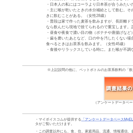
・日本人の私にはコーラより日本茶が合うみたいだ
・主に喉が乾いたときの水分補給として飲む。そ
きに飲むことがある。（女性28歳）
・普段は家で作った麦茶を飲みますが、長距離ド
なら飲んだら現地で捨てられるので重宝します。
・昼食や夜食で濃い目の物（ポテチや唐揚げなど）
・歯を磨いたあとなど、口の中を汚したくない場
食べるときはお茶系を飲みます。（女性45歳）
・食後やリラックスしている時に。また喉が不調な
※上記設問の他に、ペットボトルのお茶系飲料の「飲
（アンケートデータベー
・マイボイスコムが提供する
「アンケートデータベースMyE
タがご覧いただけます。
・この調査以外にも、食、住、家庭用品、流通、情報通信、