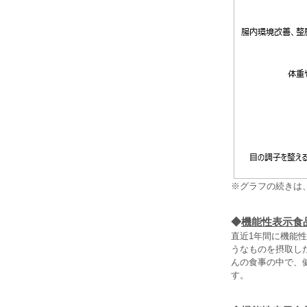
※グラフの続きは
◆
機能性表示食
直近1年間に機能
うなものを摂取し
んの食事の中で、
す。