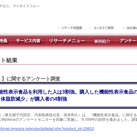
チなら、マイボイスコムへ
品 】に関するアンケート調査
能性表示食品を利用した人は3割強。購入した機能性表示食品
体脂肪減少」が購入者の4割強
社（東京都千代田区、代表取締役社長：高井和久）は、『機能性表示食品』に関する
日にMyVoiceのアンケートモニターを対象に実施し、9,789件の回答を集めました。
://myel.myvoice.jp/products/detail.php?product_id=29603