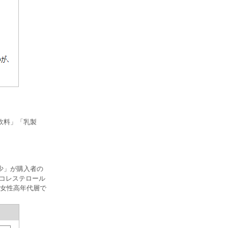
飲料」「乳製
少」が購入者の
「コレステロール
は女性高年代層で