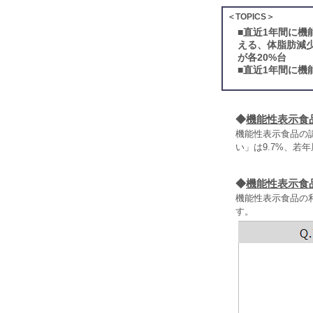
＜TOPICS＞
■
直近1年間に機
える、体脂肪減
が各20%台
■
直近1年間に機
◆
機能性表示食
機能性表示食品の認
い」は9.7%、若
◆
機能性表示食
機能性表示食品の利
す。