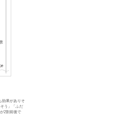
も効果がありそ
れそう」「ふだ
が2割前後で