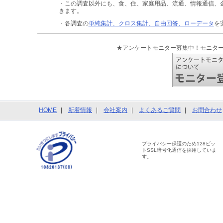
・この調査以外にも、食、住、家庭用品、流通、情報通信、
きます。
・各調査の
単純集計、クロス集計、自由回答、ローデータ
を
★アンケートモニター募集中！モニタ
HOME
新着情報
会社案内
よくあるご質問
お問合わせ
プライバシー保護のため128ビッ
トSSL暗号化通信を採用していま
す。