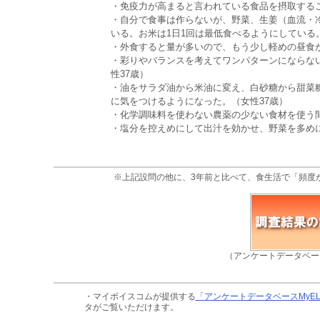
・免疫力が高まると言われている食品を摂取するこ
・自分で食事は作らないが、野菜、生姜（血流・
いる。お米は1日1回は最低食べるようにしている
・外食すると量が多いので、もう少し軽めの昼食が
・彩りやバランスを考えてワンパターンにならな
性37歳）
・油をサラダ油から米油に変え、白砂糖から甜菜
に気をつけるようになった。（女性37歳）
・化学調味料を使わない農薬の少ない食材を使う間
・塩分を控えめにして出汁を効かせ、野菜を多めに
※上記設問の他に、3年前と比べて、食生活で「頻度
（アンケートデータベー
・マイボイスコムが提供する
「アンケートデータベースMyE
タがご覧いただけます。