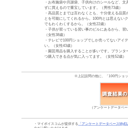
・お布施袋や月謝袋、子供向けのシールなど、文
ずに買えるので重宝しています。（男性73歳）
・高品質とまでは言わなくとも、十分使える品質
とを可能にしてくれるから。100均とは思えない
でもわくわくするから。（女性22歳）
・子供が習っている習い事のビルにあるから、習い
（女性38歳）
・テレビで100円ショップでしか売ってないアイ
い。（女性43歳）
・園芸用品を購入することが多いです。プランタ
つ購入できる点が気に入ってます。（女性52歳）
※上記設問の他に、「100円ショ
（アンケートデータベー
・マイボイスコムが提供する
「アンケートデータベースMyE