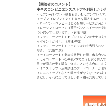
【回答者のコメント】
◆
そのコンビニエンスストアを利用したい理由
＜セブン‐イレブン＞接客も良いしセブンプレミア
＜セブン‐イレブン＞よくお弁当を購入するが、ご
＜ローソン＞ロッピーはじめ付加サービスが分かり
＜ローソン＞ローソンは菓子パンとスイーツが美
つい買ってしまいます。（女性31歳）
＜ファミリーマート＞セブンイレブンはナナコを
もポイントが付く。（男性70歳）
＜ファミリーマート＞ファミマはお弁当類もおい
好き。（女性24歳）
＜セイコーマート＞北海道旅行した際、出来合いの
＜セイコーマート＞①牛乳2本で買うと安く購入で
日でが商品が安く購入できる。という具合に、お店
＜ミニストップ＞店内調理のフードコーナーが他社
＜ミニストップ＞なんか独自性がなくなりつつあ
きだし、それによって珍しい食べ物も充実している