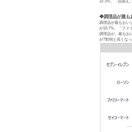
32.3%、「品揃
◆
調理品が最も
調理品が最もおいし
が10.7%、「フ
調理品が、最もお
が7割弱と高くな