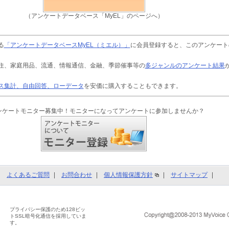
（アンケートデータベース「MyEL」のページへ）
る
「アンケートデータベースMyEL（ミエル）」
に会員登録すると、このアンケート
住、家庭用品、流通、情報通信、金融、季節催事等の
多ジャンルのアンケート結果
ス集計、自由回答、ローデータ
を安価に購入することもできます。
ンケートモニター募集中！モニターになってアンケートに参加しませんか？
よくあるご質問
お問合わせ
個人情報保護方針
サイトマップ
プライバシー保護のため128ビッ
トSSL暗号化通信を採用していま
す。