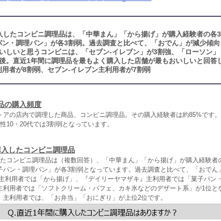
入したコンビニ調理品は、「中華まん」「から揚げ」が購入経験者の各3
パン・調理パン」が各3割弱。過去調査と比べて、「おでん」が減少傾向
いしいと思うコンビニは、「セブン‐イレブン」が3割強、「ローソン」
前後。直近1年間に調理品を最もよく購入した店舗が最もおいしいと回答
用者が8割弱、セブン‐イレブン主利用者が7割弱
品の購入頻度
トアの店内で調理した商品、コンビニ調理品。その購入経験者は約85%です。
性10・20代では3割弱となっています。
購入したコンビニ調理品
したコンビニ調理品は（複数回答）、「中華まん」「から揚げ」が購入経験者の
子パン・調理パン」が各3割弱となっています。過去調査と比べて、「おでん
』主利用者では「から揚げ」、『デイリーヤマザキ』主利用者では「菓子パン
主利用者では「ソフトクリーム・パフェ、カキ氷などのデザート系」が1位と
』主利用者では、「お弁当」「おにぎり」が上位2位です。