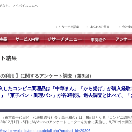
チなら、マイボイスコムへ
品の利用 】に関するアンケート調査（第9回）
入したコンビニ調理品は「中華まん」「から揚げ」が購入経験者
り」「菓子パン・調理パン」が各3割弱。過去調査と比べて、「
社（東京都千代田区、代表取締役社長：高井和久）は、9回目となる『コンビニ調理
2年12月1日～5日にMyVoiceのアンケートモニターを対象に実施し、9,791件の
。
://myel.myvoice.jp/products/detail.php?product_id=29306