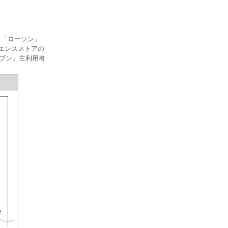
、「ローソン」
ニエンスストアの
レブン』主利用者