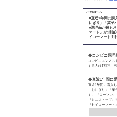
＜TOPICS＞
■
直近1年間に購
にぎり」「菓子
■
調理品が最もお
マート」が1割
イコーマート主利
◆
コンビニ調理
コンビニエンスス
する人は1割強、男
◆
直近1年間に
直近1年間に購入
「おにぎり」「菓
す。 『ローソン
『ミニストップ』
『セイコーマート