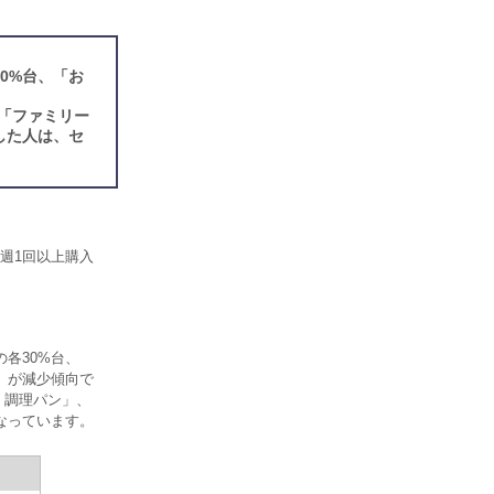
0%台、「お
「ファミリー
した人は、セ
週1回以上購入
各30%台、
」が減少傾向で
・調理パン」、
なっています。