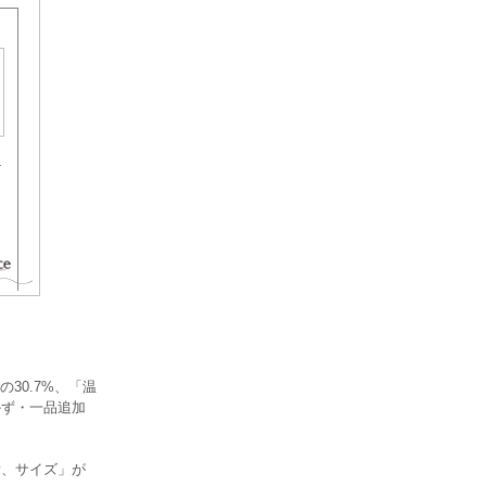
30.7%、「温
かず・一品追加
量、サイズ」が