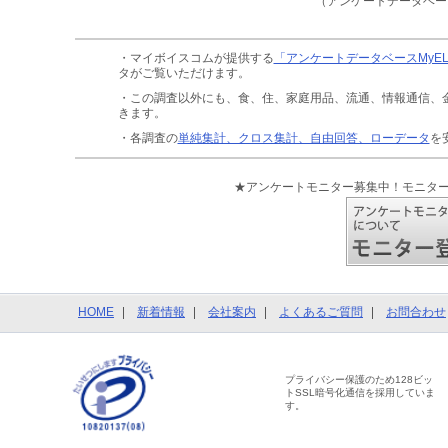
（アンケートデータベー
・マイボイスコムが提供する
「アンケートデータベースMyE
タがご覧いただけます。
・この調査以外にも、食、住、家庭用品、流通、情報通信、
きます。
・各調査の
単純集計、クロス集計、自由回答、ローデータ
を
★アンケートモニター募集中！モニタ
HOME
新着情報
会社案内
よくあるご質問
お問合わせ
プライバシー保護のため128ビッ
トSSL暗号化通信を採用していま
す。