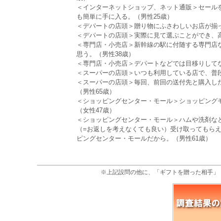
＜インターネットショップ、ネット通販＞セール
も簡単に手に入る。（男性25歳）
＜デパートの店頭＞贈り物にふさわしいお店が揃っ
＜デパートの店頭＞実際に見て選ぶことができ、
＜専門店・小売店＞新幹線の駅に付随する専門店
思う。（男性38歳）
＜専門店・小売店＞デパートなどでは目移りして
＜スーパーの店頭＞いつも利用している店で、普段
＜スーパーの店頭＞毎回、前回の送付先と購入し
（男性65歳）
＜ショッピングセンター・モール＞ショッピング
（女性47歳）
＜ショッピングセンター・モール＞ハムや洗剤な
（=お返しを考えなくても良い）受け取ってもら
ピングセンター・モールだから。（男性61歳）
※上記設問の他に、「ギフトを贈った相手」