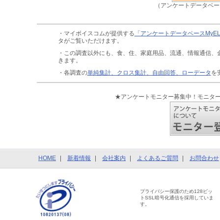
（アンケートデータベー
・マイボイスコムが提供する
「アンケートデータベースMyE
タがご覧いただけます。
・この調査以外にも、食、住、家庭用品、流通、情報通信、
きます。
・各調査の
単純集計、クロス集計、自由回答、ローデータ
を
★アンケートモニター募集中！モニタ
HOME
新着情報
会社案内
よくあるご質問
お問合わせ
プライバシー保護のため128ビッ
トSSL暗号化通信を採用していま
す。