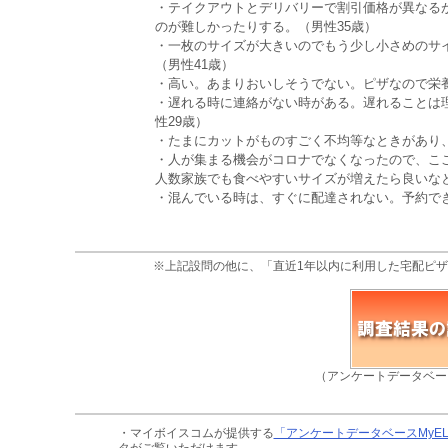
・テイクアウトとデリバリーで割引価格が異なる
のが難しかったりする。（男性35歳）
・一枚のサイズが大きいのでもう少し小さめのサ
（男性41歳）
・高い。あまりおいしそうでない。ピザなので栄養
・遅れる時に連絡がない時がある。遅れることは
性29歳）
・たまにカットがものすごく不均等なときがあり、
・人が集まる機会がコロナでなくなったので、こ
人数家族でも食べやすいサイズが増えたら良いなと
・混んでいる時は、すぐに配達されない。予約で
※上記設問の他に、「直近1年以内に利用した宅配ピ
（アンケートデータベー
・マイボイスコムが提供する
「アンケートデータベースMyE