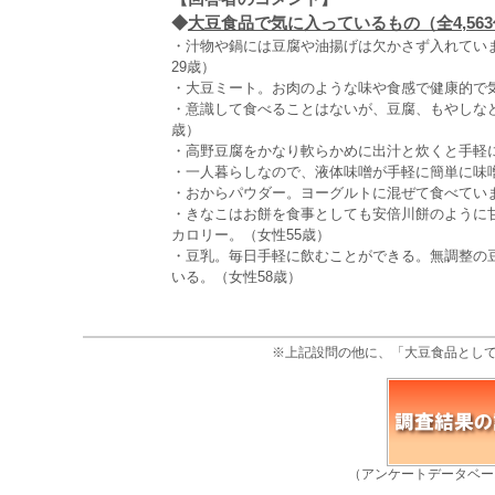
◆
大豆食品で気に入っているもの（全4,56
・汁物や鍋には豆腐や油揚げは欠かさず入れてい
29歳）
・大豆ミート。お肉のような味や食感で健康的で気
・意識して食べることはないが、豆腐、もやしな
歳）
・高野豆腐をかなり軟らかめに出汁と炊くと手軽に
・一人暮らしなので、液体味噌が手軽に簡単に味
・おからパウダー。ヨーグルトに混ぜて食べていま
・きなこはお餅を食事としても安倍川餅のように
カロリー。（女性55歳）
・豆乳。毎日手軽に飲むことができる。無調整の
いる。（女性58歳）
※上記設問の他に、「大豆食品とし
（アンケートデータベー