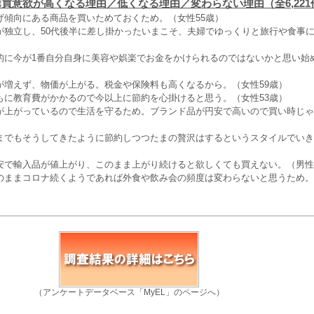
購買意欲が高くなる理由／低くなる理由／変わらない理由（全6,221
げ傾向にある商品を買いためておくため。（女性55歳）
が独立し、50代後半に差し掛かったいまこそ、夫婦でゆっくりと旅行や食事
的に今が1番自分自身に美容や娯楽でお金をかけられるのではないかと思い始
が増えず、物価が上がる。税金や保険料も高くなるから。（女性59歳）
もに教育費がかかるので今以上に節約を心掛けると思う。（女性53歳）
が上がっているので生活を守るため。ブランド品が円安で高いので買い時じゃ
までもそうしてきたように節約しつつたまの贅沢はするというスタイルでいき
安で輸入品が値上がり、このまま上がり続けると欲しくても買えない。（男性
のままコロナ続くようであれば外食や飲み会の頻度は変わらないと思うため。
（アンケートデータベース「MyEL」のページへ）