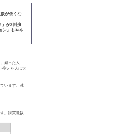
意欲が低くな
メ」が2割強
ョン」もやや
す。減った人
額が増えた人は大
っています。減
です。購買意欲