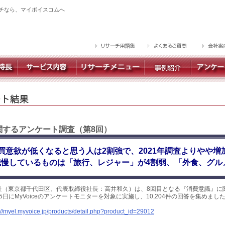
チなら、マイボイスコムへ
に関するアンケート調査（第8回）
買意欲が低くなると思う人は2割強で、2021年調査よりやや増
慢しているものは「旅行、レジャー」が4割弱、「外食、グル
社（東京都千代田区、代表取締役社長：高井和久）は、8回目となる『消費意識』に
～5日にMyVoiceのアンケートモニターを対象に実施し、10,204件の回答を集めま
://myel.myvoice.jp/products/detail.php?product_id=29012