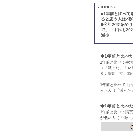
＜TOPICS＞
■
1年前と比べて
ると思う人は2割
■
今年お金をかけ
で、いずれも20
減少
◆
1年前と比べ
1年前と比べて生
（「減った」「や
きく増加、支出額
1年前と比べて生
った人（「減った」
◆
1年前と比べ
1年前と比べて購
が低い人（「低い」