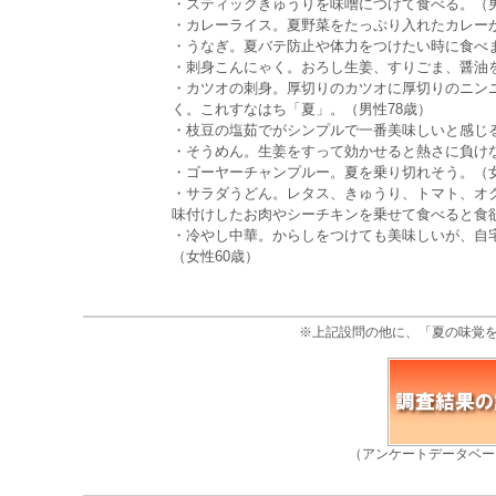
・スティックきゅうりを味噌につけて食べる。（男
・カレーライス。夏野菜をたっぷり入れたカレーが
・うなぎ。夏バテ防止や体力をつけたい時に食べま
・刺身こんにゃく。おろし生姜、すりごま、醤油を
・カツオの刺身。厚切りのカツオに厚切りのニン
く。これすなはち「夏」。（男性78歳）
・枝豆の塩茹でがシンプルで一番美味しいと感じる
・そうめん。生姜をすって効かせると熱さに負けな
・ゴーヤーチャンプルー。夏を乗り切れそう。（女
・サラダうどん。レタス、きゅうり、トマト、オ
味付けしたお肉やシーチキンを乗せて食べると食
・冷やし中華。からしをつけても美味しいが、自
（女性60歳）
※上記設問の他に、「夏の味覚
（アンケートデータベー