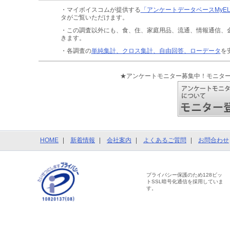
・マイボイスコムが提供する
「アンケートデータベースMyE
タがご覧いただけます。
・この調査以外にも、食、住、家庭用品、流通、情報通信、
きます。
・各調査の
単純集計、クロス集計、自由回答、ローデータ
を
★アンケートモニター募集中！モニタ
HOME
新着情報
会社案内
よくあるご質問
お問合わせ
プライバシー保護のため128ビッ
トSSL暗号化通信を採用していま
す。