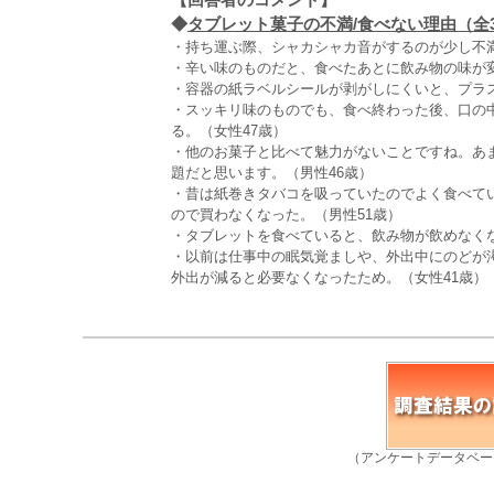
◆
タブレット菓子の不満/食べない理由（全3,
・持ち運ぶ際、シャカシャカ音がするのが少し不満
・辛い味のものだと、食べたあとに飲み物の味が変
・容器の紙ラベルシールが剥がしにくいと、プラス
・スッキリ味のものでも、食べ終わった後、口の
る。（女性47歳）
・他のお菓子と比べて魅力がないことですね。あ
題だと思います。（男性46歳）
・昔は紙巻きタバコを吸っていたのでよく食べて
ので買わなくなった。（男性51歳）
・タブレットを食べていると、飲み物が飲めなくな
・以前は仕事中の眠気覚ましや、外出中にのどが
外出が減ると必要なくなったため。（女性41歳）
（アンケートデータベー