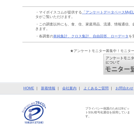
・マイボイスコムが提供する
「アンケートデータベースMyE
タがご覧いただけます。
・この調査以外にも、食、住、家庭用品、流通、情報通信、
きます。
・各調査の
単純集計、クロス集計、自由回答、ローデータ
を
★アンケートモニター募集中！モニタ
HOME
新着情報
会社案内
よくあるご質問
お問合わせ
プライバシー保護のため128ビッ
トSSL暗号化通信を採用していま
す。