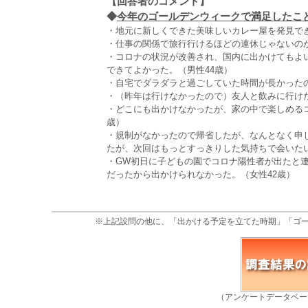
【回答者のコメント】
◆
今年のゴールデンウィークで満足したこと
・地元に新しくできた美味しいカレー屋を発見でき
・仕事の関係で旅行行けるほどの連休じゃないのが
・コロナの状況が改善され、国内に出かけてもよ
できてよかった。（男性44歳）
・自宅でダラダラと過ごしていた時間が長かったの
・（昨年は行けなかったので）友人と飲みに行けた
・どこにも出かけなかったが、家の中で楽しめる
歳）
・規制がなかったので帰省したが、なんとなく申
たが、次回はもっとすっきりした気持ちで会いたい
・GW初日に子どもの園でコロナ陽性者が出たと
だったから出かけられなかった。（女性42歳）
※上記設問の他に、「出かける予定を立てた時期」「ゴ
（アンケートデータベー