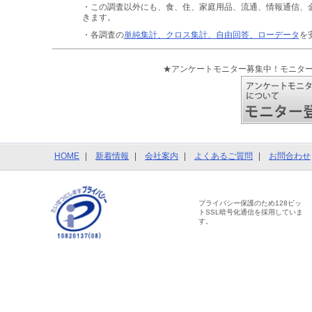
・この調査以外にも、食、住、家庭用品、流通、情報通信、
きます。
・各調査の
単純集計、クロス集計、自由回答、ローデータ
を
★アンケートモニター募集中！モニタ
HOME
新着情報
会社案内
よくあるご質問
お問合わせ
プライバシー保護のため128ビッ
トSSL暗号化通信を採用していま
す。