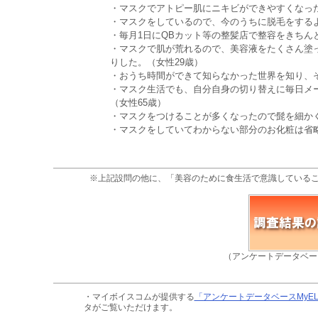
・マスクでアトピー肌にニキビができやすくなった
・マスクをしているので、今のうちに脱毛をするよ
・毎月1日にQBカット等の整髪店で整容をきちん
・マスクで肌が荒れるので、美容液をたくさん塗
りした。（女性29歳）
・おうち時間ができて知らなかった世界を知り、そ
・マスク生活でも、自分自身の切り替えに毎日メ
（女性65歳）
・マスクをつけることが多くなったので髭を細かく
・マスクをしていてわからない部分のお化粧は省略
※上記設問の他に、「美容のために食生活で意識している
（アンケートデータベー
・マイボイスコムが提供する
「アンケートデータベースMyE
タがご覧いただけます。