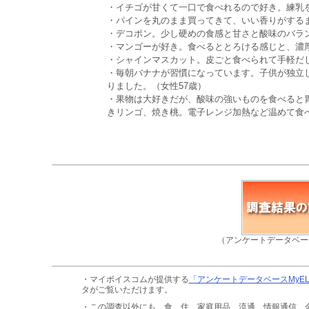
・イチゴが甘くて一口で食べれるので好き。練乳を
・パインを丸のまま買ってきて、いい香りがするま
・デコポン。少し硬めの食感と甘さと酸味のバラン
・マンゴーが好き。食べるととろける感じと、濃厚
・シャインマスカット。皮ごと食べられて手軽だし
・毎朝バナナが習慣になっています。子供が独立
りました。（女性57歳）
・果物は大好きだが、酸味の強いものを食べると
きリンゴ、焼き桃。電子レンジ加熱など温めて食べ
（アンケートデータベー
・マイボイスコムが提供する
「アンケートデータベースMyE
タがご覧いただけます。
・この調査以外にも、食、住、家庭用品、流通、情報通信、