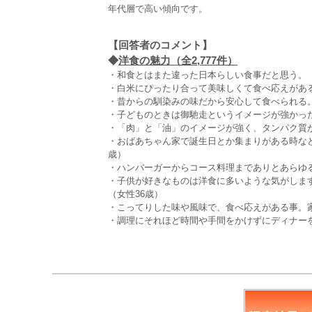
年代層で高い傾向です。
【回答者のコメント】
◆
洋食の魅力（全2,777件）
・和食とはまた違った日本らしい食事だと思う。（
・白米にぴったり合って美味しくて食べ応えがある
・昔からの馴染みの味だから安心して食べられる。
・子どものときは御馳走というイメージが強かっ
・「肉」と「油」のイメージが強く、タンパク質が
・おばあちゃん家で誕生日とか集まりがある時な
歳）
・ハンバーガーからコース料理までありとあらゆる
・子供が好きなものは洋食に多いような気がしま
（女性36歳）
・こってりした味や風味で、食べ応えがある事。家
・調理にそれほど時間や手間をかけずにディナーを