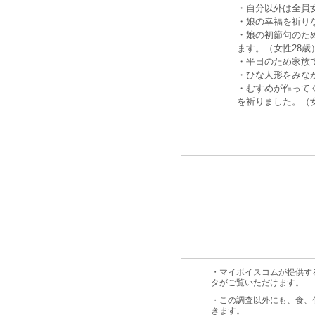
・自分以外は全員
・娘の幸福を祈り
・娘の初節句のた
ます。（女性28歳
・平日のため家族
・ひな人形をみな
・むすめが作って
を祈りました。（女
・マイボイスコムが提供す
タがご覧いただけます。
・この調査以外にも、食、
きます。