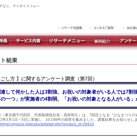
チなら、マイボイスコムへ
過ごし方 】に関するアンケート調査（第7回）
連して何かした人は3割強、お祝いの対象者がいる人では7割
の一つ」が実施者の4割弱、「お祝いの対象となる人がいる」
社（東京都千代田区、代表取締役社長：高井和久）は、7回目となる『ひなまつりの
22年3月1日～5日に実施し、10,148件の回答を集めました。調査結果をお知らせし
://myel.myvoice.jp/products/detail.php?product_id=28410