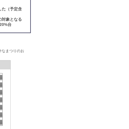
した（予定含
の対象となる
0%台
ひなまつりのお