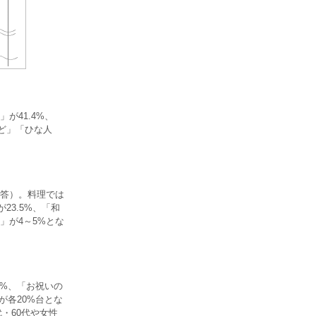
が41.4%、
など」「ひな人
答）。料理では
23.5%、「和
」が4～5%とな
9%、「お祝いの
が各20%台とな
・60代や女性