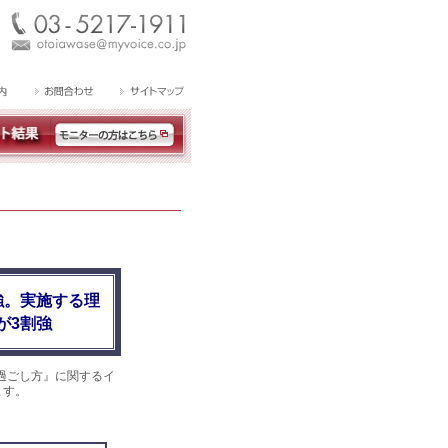
強。実施する理
が3割強
過ごし方』に関するイ
ます。