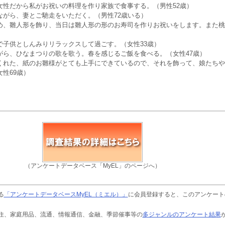
女性だから私がお祝いの料理を作り家族で食事する。（男性52歳）
ながら、妻とご馳走をいただく。（男性72歳いる）
め、雛人形を飾り、当日は雛人形の形のお寿司を作りお祝いをします。また桃
）
で子供としんみりリラックスして過ごす。（女性33歳）
がら、ひなまつりの歌を歌う。春を感じるご飯を食べる。（女性47歳）
くれた、紙のお雛様がとても上手にできているので、それを飾って、娘たちや
性69歳）
（アンケートデータベース「MyEL」のページへ）
る
「アンケートデータベースMyEL（ミエル）」
に会員登録すると、このアンケート
住、家庭用品、流通、情報通信、金融、季節催事等の
多ジャンルのアンケート結果