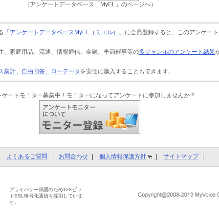
（アンケートデータベース「MyEL」のページへ）
る
「アンケートデータベースMyEL（ミエル）」
に会員登録すると、このアンケート
住、家庭用品、流通、情報通信、金融、季節催事等の
多ジャンルのアンケート結果
ス集計、自由回答、ローデータ
を安価に購入することもできます。
ンケートモニター募集中！モニターになってアンケートに参加しませんか？
よくあるご質問
お問合わせ
個人情報保護方針
サイトマップ
プライバシー保護のため128ビッ
トSSL暗号化通信を採用していま
す。