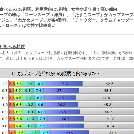
食べる人は6割弱。利用意向は5割強、女性や若年層で高い傾向
ープの味は「コーンスープ（洋風）」「たまごスープ」がカップスープ
タージュ」「わかめスープ」が各4割弱。「チャウダー、クラムチャウダ
ストローネ」は女性で比率高い
を食べる頻度
べる人（以下、カップスープ利用者）は6割弱です。「月に1回未満」が3割弱
。週1回以上食べる人は1割強、カップスープ利用者の2割です。男性10・2