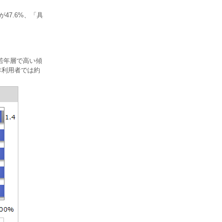
47.6%、「具
若年層で高い傾
非利用者では約