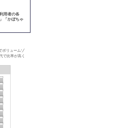
利用者の各
ー」「かぼちゃ
でボリュームゾ
0代で比率が高く