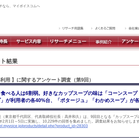
チなら、マイボイスコムへ
の利用 】に関するアンケート調査（第9回）
を食べる人は6割弱。好きなカップスープの味は「コーンスープ
」が利用者の各40%台、「ポタージュ」「わかめスープ」が各
社（東京都千代田区、代表取締役社長：高井和久）は、9回目となる『カップスープ
2年2月1日～5日に実施し、10,229件の回答を集めました。調査結果をお知らせしま
yel.myvoice.jp/products/detail.php?product_id=28303