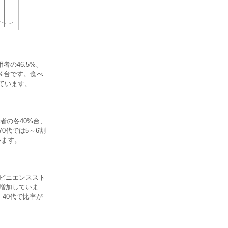
の46.5%、
%台です。食べ
ています。
者の各40%台、
0代では5～6割
います。
ンビニエンススト
が増加していま
・40代で比率が