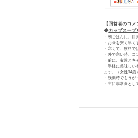
【回答者のコメ
◆
カップスープを
・朝ごはんに。目
・お昼を安く早く
・寒くて、飲料で
・外で寒い時、コ
・前に、友達とキ
・手軽に美味しい
ます。（女性34歳
・残業時でもうが
・主に非常食とし