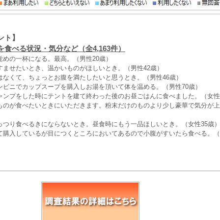
ント】
食べる状況・気分など（全4,163件）
覚めの一杯になる。最高。（男性20歳）
すませたいとき、温かいものがほしいとき。（男性42歳）
はなくて、ちょっとお腹を満たしたいと思うとき。（男性46歳）
ンビニでカップスープを購入しお湯を頂いて体を温める。（男性70歳）
ャンプをした時にテントを建て終わった後のお昼ごはんに食べました。（女性
ものが食べたいときにいただきます。粉末だけのものより少し豪華で気分が上
）
っつり食べるきにならないとき。昼食時にもう一品ほしいとき。（女性35歳
て購入しているが目につくところにおいてあるので小腹がすいたら食べる。（