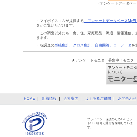
（アンケートデータベー
・マイボイスコムが提供する
「アンケートデータベースMyE
タがご覧いただけます。
・この調査以外にも、食、住、家庭用品、流通、情報通信、
きます。
・各調査の
単純集計、クロス集計、自由回答、ローデータ
を
★アンケートモニター募集中！モニタ
HOME
新着情報
会社案内
よくあるご質問
お問合わせ
プライバシー保護のため128ビッ
トSSL暗号化通信を採用していま
す。