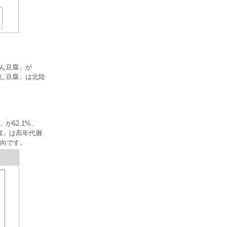
めん豆腐」が
ごし豆腐」は北陸
が62.1%、
腐」は高年代層
向です。