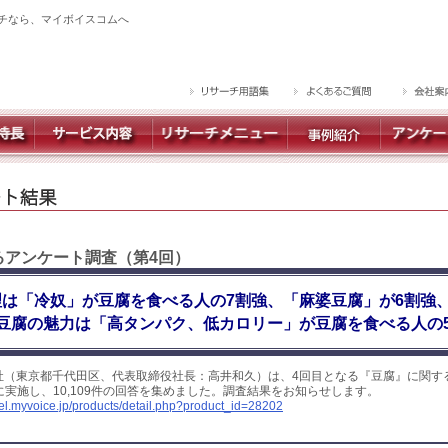
チなら、マイボイスコムへ
するアンケート調査（第4回）
は「冷奴」が豆腐を食べる人の7割強、「麻婆豆腐」が6割強
豆腐の魅力は「高タンパク、低カロリー」が豆腐を食べる人の
社（東京都千代田区、代表取締役社長：高井和久）は、4回目となる『豆腐』に関す
日に実施し、10,109件の回答を集めました。調査結果をお知らせします。
yel.myvoice.jp/products/detail.php?product_id=28202