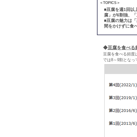
＜TOPICS＞
■
豆腐を週1回以
腐」が6割強、
■
豆腐の魅力は「
間をかけずに食
◆
豆腐を食べる
豆腐を食べる頻度は
では8～9割となっ