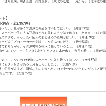
、「凍り豆腐、凍み豆腐、高野豆腐」は東北や近畿、「おから」は北海道や東
ント】
満点（全2,357件）
食べたい。量が多くて濃厚な商品を増やして欲しい。（男性33歳）
・スーパーで手に入る豆腐はどれも同じような味で飽きる・出来立てのまだ温
も柔すぎる。もっと食べ応えのある硬めの豆腐が欲しい。（男性39歳）
カーが多くどのメーカーが美味しいか選ぶのに迷う。（男性63歳）
材でありながら、その原材料を輸入に頼っていること。（男性71歳）
が剥がしにくいこと。2.フタを剥がしたときに水が出て、台所や着ている服が濡
が売っていないので何処のスーパーでも取り扱って欲しい。（女性37歳）
腐にもタレ付きがあるとおもしろいと思う。（女性50歳）
係で容量が多すぎ、新鮮なものを食べたいので小分けにいたものがあると便利
00gなどです。（女性75歳）