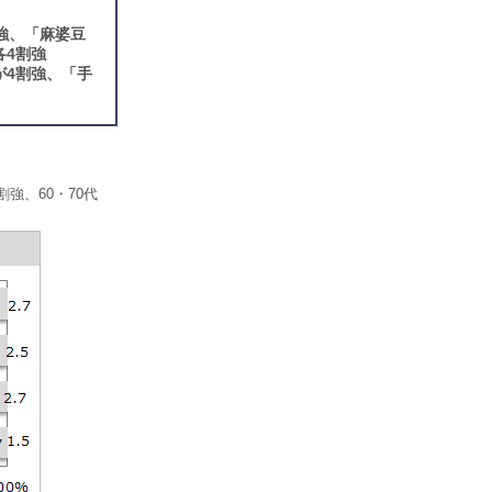
強、「麻婆豆
各4割強
が4割強、「手
強、60・70代