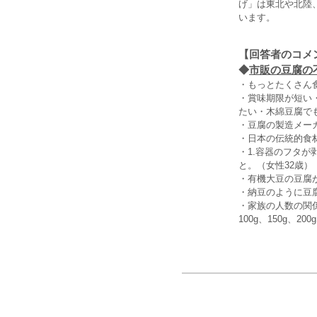
げ」は東北や北陸
います。
【回答者のコメ
◆
市販の豆腐の不
・もっとたくさん
・賞味期限が短い
たい・木綿豆腐で
・豆腐の製造メー
・日本の伝統的食
・1.容器のフタ
と。（女性32歳）
・有機大豆の豆腐
・納豆のように豆
・家族の人数の関
100g、150g、2