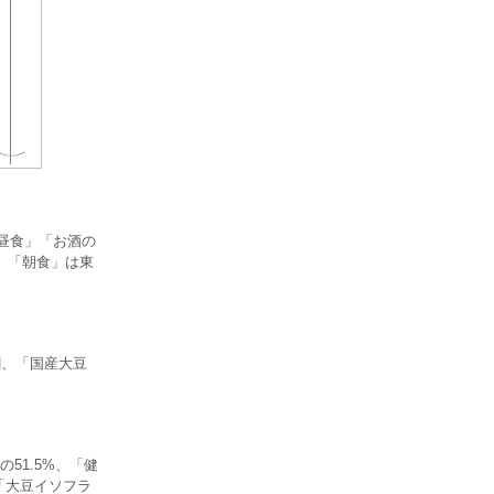
「昼食」「お酒の
。「朝食」は東
割、「国産大豆
51.5%、「健
「大豆イソフラ