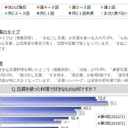
腐のタイプ
タイプは（複数回答）、「きぬごし豆腐」が豆腐を食べる人の71.6%、「も
「もめん豆腐」は北海道や東北で高く、北陸や近畿で低くなっています。「きぬ
です。
理
きな豆腐料理を聞いたところ（複数回答）、「冷奴」が73.0%、「麻婆豆腐」
が52.4%、「揚げ出し豆腐」「すき焼き」「湯豆腐」が各4割強です。「湯豆
代差が特に大きくなっています。「豆腐ハンバーグ」は女性や若年層で高い傾