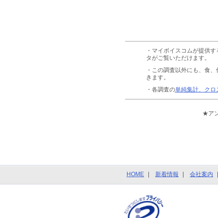
・マイボイスコムが提供す
タがご覧いただけます。
・この調査以外にも、食、
きます。
・各調査の
単純集計、クロ
★ア
HOME
新着情報
会社案内