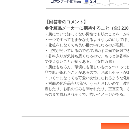
【回答者のコメント】
◆
化粧品メーカーに期待すること（全3,21
・肌について詳しくない男性でも肌のことを一から
・一つですべてをまかなえるようなものにしてほし
・化粧をしなくても良い世の中になるのが理想。（
・毛穴が開いているので色で埋めずに光で反射でき
・香料入りが気持ち悪くなるので、もっと無香料
て使えないことが多々ある。（女性37歳）
・肌はもちろん、環境にも優しいものをつくって
品で肌が荒れたことがあるので、お試しセットがあ
・いくつになっても可愛い女性になれるような化粧
・対面の化粧品売り場が、うっとおしいので、改
直したり、お肌の悩みを聞かれたり、正直面倒。
ものまで買わされそうで、怖いイメージがある。（