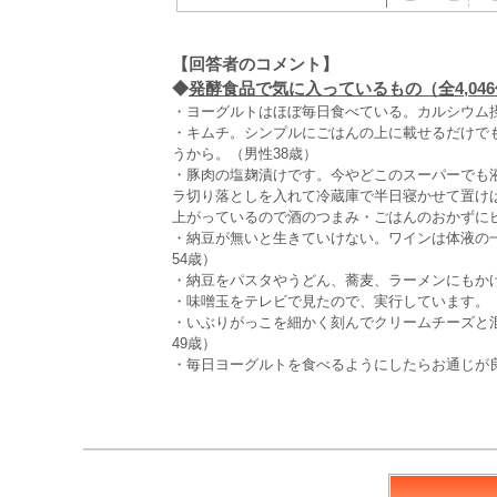
【回答者のコメント】
◆
発酵食品で気に入っているもの（全4,04
・ヨーグルトはほぼ毎日食べている。カルシウム摂
・キムチ。シンプルにごはんの上に載せるだけで
うから。（男性38歳）
・豚肉の塩麹漬けです。今やどこのスーパーでも
ラ切り落としを入れて冷蔵庫で半日寝かせて置け
上がっているので酒のつまみ・ごはんのおかずにピ
・納豆が無いと生きていけない。ワインは体液の
54歳）
・納豆をパスタやうどん、蕎麦、ラーメンにもかけ
・味噌玉をテレビで見たので、実行しています。（
・いぶりがっこを細かく刻んでクリームチーズと
49歳）
・毎日ヨーグルトを食べるようにしたらお通じが良