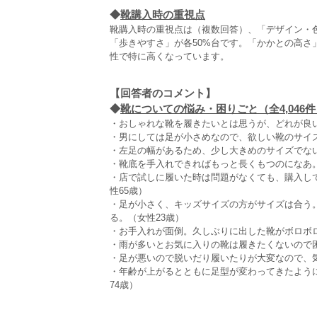
◆
靴購入時の重視点
靴購入時の重視点は（複数回答）、「デザイン・
「歩きやすさ」が各50%台です。「かかとの高
性で特に高くなっています。
【回答者のコメント】
◆
靴についての悩み・困りごと（全4,046件
・おしゃれな靴を履きたいとは思うが、どれが良い
・男にしては足が小さめなので、欲しい靴のサイズ
・左足の幅があるため、少し大きめのサイズでない
・靴底を手入れできればもっと長くもつのになあ。
・店で試しに履いた時は問題がなくても、購入し
性65歳）
・足が小さく、キッズサイズの方がサイズは合う
る。（女性23歳）
・お手入れが面倒。久しぶりに出した靴がボロボロ
・雨が多いとお気に入りの靴は履きたくないので困
・足が悪いので脱いだり履いたりが大変なので、気
・年齢が上がるとともに足型が変わってきたよう
74歳）