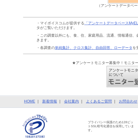
（アンケートデータベー
・マイボイスコムが提供する
「アンケートデータベースMyE
タがご覧いただけます。
・この調査以外にも、食、住、家庭用品、流通、情報通信、
きます。
・各調査の
単純集計、クロス集計、自由回答、ローデータ
を
★アンケートモニター募集中！モニタ
HOME
新着情報
会社案内
よくあるご質問
お問合わせ
プライバシー保護のため128ビッ
トSSL暗号化通信を採用していま
す。