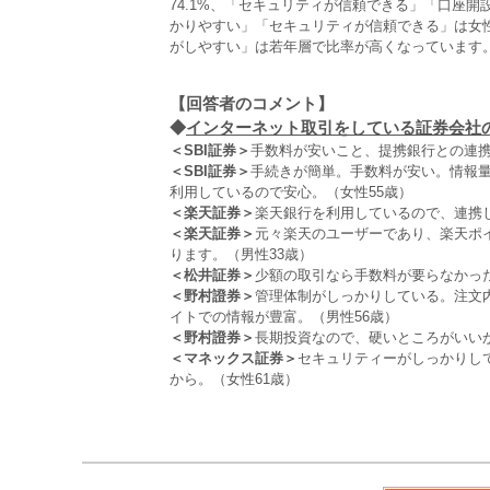
74.1%、「セキュリティが信頼できる」「口座開
かりやすい」「セキュリティが信頼できる」は女
がしやすい」は若年層で比率が高くなっています
【回答者のコメント】
◆
インターネット取引をしている証券会社の利
＜SBI証券＞
手数料が安いこと、提携銀行との連携
＜SBI証券＞
手続きが簡単。手数料が安い。情報量
利用しているので安心。（女性55歳）
＜楽天証券＞
楽天銀行を利用しているので、連携し
＜楽天証券＞
元々楽天のユーザーであり、楽天ポ
ります。（男性33歳）
＜松井証券＞
少額の取引なら手数料が要らなかった
＜野村證券＞
管理体制がしっかりしている。注文
イトでの情報が豊富。（男性56歳）
＜野村證券＞
長期投資なので、硬いところがいいか
＜マネックス証券＞
セキュリティーがしっかりし
から。（女性61歳）