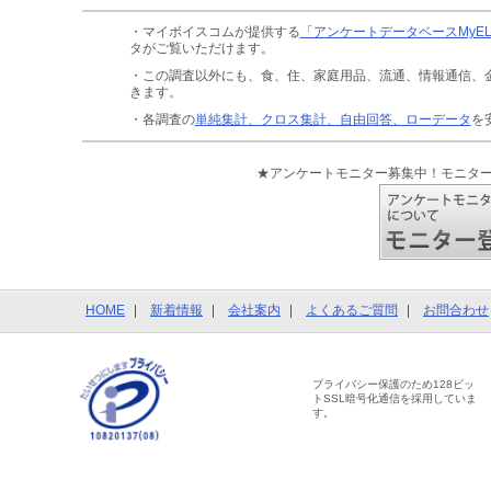
・マイボイスコムが提供する
「アンケートデータベースMyE
タがご覧いただけます。
・この調査以外にも、食、住、家庭用品、流通、情報通信、
きます。
・各調査の
単純集計、クロス集計、自由回答、ローデータ
を
★アンケートモニター募集中！モニタ
HOME
新着情報
会社案内
よくあるご質問
お問合わせ
プライバシー保護のため128ビッ
トSSL暗号化通信を採用していま
す。