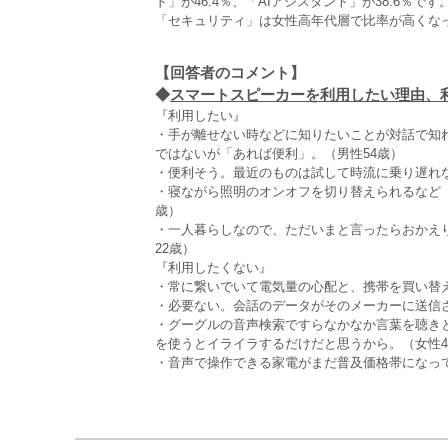
ド」が46.4％、「AIアシスタント」が38.6％
「セキュリティ」は女性高年代層で比率が高くな
【回答者のコメント】
◆
スマートスピーカーを利用したい理由、利用
『利用したい』
・手が離せない時などに知りたいことが対話で知
ではないが「あれば便利」。（男性54歳）
・便利そう。最近のものは試して時流に乗り遅れな
・寝ながら照明のオンオフを切り替えられるなど
歳）
・一人暮らしなので、ただいまと言ったらおかえ
22歳）
『利用したくない』
・常に繋いでいて電気量の心配と、携帯を買い替え
・必要ない。会話のデータがそのメーカーに送信さ
・グーグルの音声検索ですらなかなか言葉を聴き
を使うとイライラするだけだと思うから。（女性4
・音声で操作できる家電がまだ普及価格帯になって