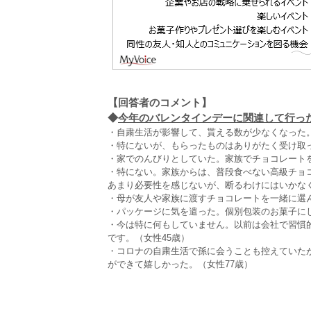
【回答者のコメント】
◆
今年のバレンタインデーに関連して行ったこ
・自粛生活が影響して、貰える数が少なくなった。
・特にないが、もらったものはありがたく受け取っ
・家でのんびりとしていた。家族でチョコレートを
・特にない。家族からは、普段食べない高級チョ
あまり必要性を感じないが、断るわけにはいかなく
・母が友人や家族に渡すチョコレートを一緒に選ん
・パッケージに気を遣った。個別包装のお菓子にし
・今は特に何もしていません。以前は会社で習慣
です。（女性45歳）
・コロナの自粛生活で孫に会うことも控えていた
ができて嬉しかった。（女性77歳）