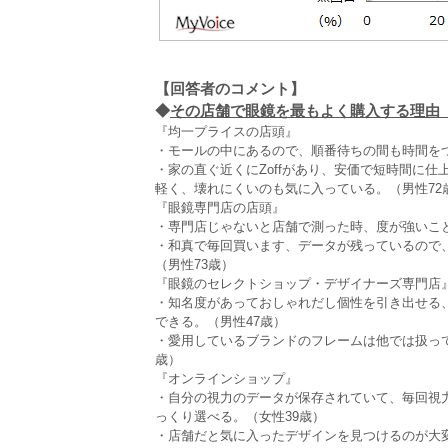
【回答者のコメント】
◆
その店舗で眼鏡を最もよく購入する理由（全
『均一プライスの店頭』
・モールの中にあるので、順番待ちの間も時間をつ
・家の直ぐ近くにZoffがあり、安価で短時間に
軽く、壊れにくいのも気に入っている。（男性72
『眼鏡専門店の店頭』
・専門店じゃないと店舗で測った時、度が強いこと
・和真で毎回買います、データが残っているので
（男性73歳）
『眼鏡のセレクトショップ・デザイナーズ専門店
・知名度があっておしゃれだし個性を引き出せる
できる。（男性47歳）
・愛用しているブランドのフレームは他では扱っ
歳）
『オンラインショップ』
・自分の視力のデータが保存されていて、毎回視
っくり選べる。（女性39歳）
・店舗だと気に入ったデザインを見つけるのが大