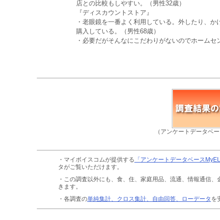
店との比較もしやすい。（男性32歳）
『ディスカウントストア』
・老眼鏡を一番よく利用している。外したり、か
購入している。（男性68歳）
・必要だがそんなにこだわりがないのでホームセン
（アンケートデータベー
・マイボイスコムが提供する
「アンケートデータベースMyE
タがご覧いただけます。
・この調査以外にも、食、住、家庭用品、流通、情報通信、
きます。
・各調査の
単純集計、クロス集計、自由回答、ローデータ
を