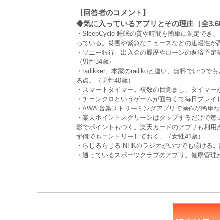
【回答者のコメント】
◆
気に入っているアプリとその理由（全3,6
・SleepCycle 睡眠の質や時間を簡単に測定
っている。災害や緊急なニュースなどの速報性が
・ソニー銀行。出入金の履歴やローンの返済予定
（男性34歳）
・radikker、本家のradikoと違い、無料で
る点。（男性40歳）
・スマートタイマー。複数の目覚まし、タイマーが
・チェンクロというゲームが面白くて毎日プレイし
・AWA 音楽ストリーミングアプリで操作が簡単な
・楽天ポイントスクリーンはタップするだけで毎日
影でポイントもつく。楽天カードのアプリも利用
ず何でもエントリーしておく。（女性41歳）
・らじるらじる NHKのラジオがいつでも聴ける。
・通っているスポーツクラブのアプリ。健康管理が