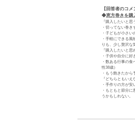
【回答者のコメ
◆
恵方巻きを購
『購入したいと思
・切ってない巻き
・子どもが小さい
・手軽にできる風
りも、少し贅沢な
『購入したいと思
・子供や自分に好
・数ある行事の食
性38歳）
・もう飽きたから
『どちらともいえ
・手作りの方が安
・もともと節分に
うかもしれない。（