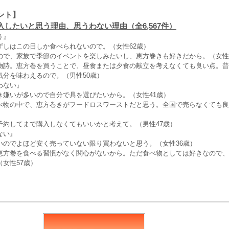
ント】
入したいと思う理由、思うわない理由（全6,567件）
う』
ずしはこの日しか食べられないので。（女性62歳）
ので、家族で季節のイベントを楽しみたいし、恵方巻きも好きだから。（女性
物詩。恵方巻を買うことで、昼食または夕食の献立を考えなくても良い点。普
気分を味わえるので。（男性50歳）
わない』
き嫌いが多いので自分で具を選びたいから。（女性41歳）
べ物の中で、恵方巻きがフードロスワーストだと思う。全国で売らなくても良
予約してまで購入しなくてもいいかと考えて。（男性47歳）
ない』
いのでよほど安く売っていない限り買わないと思う。（女性36歳）
恵方巻を食べる習慣がなく関心がないから。ただ食べ物としては好きなので、
女性57歳）