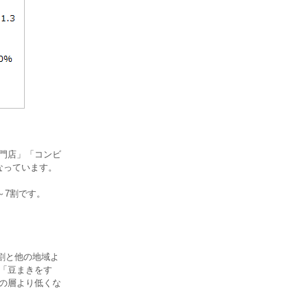
専門店」「コンビ
なっています。
～7割です。
割と他の地域よ
、「豆まきをす
他の層より低くな