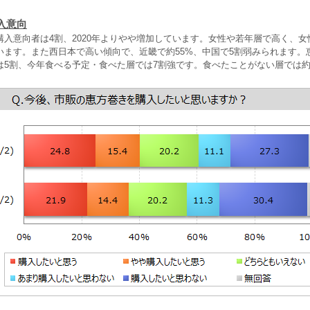
入意向
入意向者は4割、2020年よりやや増加しています。女性や若年層で高く、女性
ています。また西日本で高い傾向で、近畿で約55%、中国で5割弱みられます。
は5割、今年食べる予定・食べた層では7割強です。食べたことがない層では約