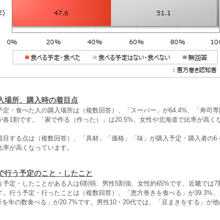
入場所、購入時の着目点
予定・食べた人の購入場所は（複数回答）、「スーパー」が64.4%、「寿司
が各1割です。「家で作る（作った）」は20.5%、女性や北海道で比率が高く
着目する点は（複数回答）、「具材」「価格」「味」が購入予定・購入者の6
比率が高くなっています。
で行う予定のこと・したこと
う予定・したことがある人は6割弱、男性5割強、女性約65%です。近畿では7
す。行う予定・行ったことは（複数回答）、「恵方巻きを食べる」が39.3%
「豆を年の数食べる」が20.7%です。男性10・20代では、「豆まきをする」が