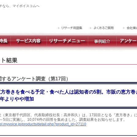
チなら、マイボイスコムへ
関するアンケート調査（第17回）
恵方巻きを食べる予定・食べた人は認知者の5割。市販の恵方巻
20年よりやや増加
社（東京都千代田区、代表取締役社長：高井和久）は、17回目となる『恵方巻き』
日～5日に実施し、10,074件の回答を集めました。調査結果をお知らせします。
yel.myvoice.jp/products/detail.php?product_id=27110