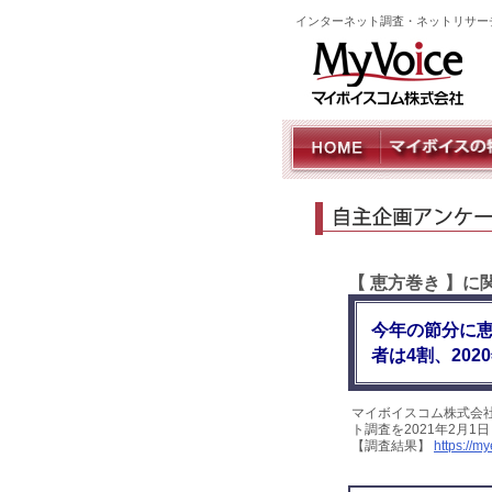
インターネット調査・ネットリサー
【 恵方巻き 】に
今年の節分に
者は4割、20
マイボイスコム株式会
ト調査を2021年2月1
【調査結果】
https://m