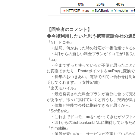
【回答者のコメント】
◆
今後利用したいと思う携帯電話会社の選定理
『NTTドコモ』
・結局、何かあった時の対応が一番信頼できるの
・4月からの新しい料金プランがドコモが1番良い
『au』
・今までずっと使っているが不便と思ったことがな
に変換できたり、PontaポイントをauPayに変換
・長年のおつきあい。電話での問い合わせは対応
明してくれます。（女性57歳）
『楽天モバイル』
・最近発表された料金プランが自分に合って売る
があるが、徐々に拡げていくと言うし、契約が集
・価格と性能で今後に期待できると思うから。（
『SoftBank』
・これまでドコモ、auをつかってきたがソフト
・3月からのSoftbankonLINEに期待している
『Y!mobile』
・値段が安いのに、サービスが充実しているから