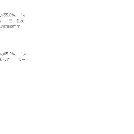
55.8%、「イ
割強、「三井住友
」は増加傾向で
65.2%、「ス
と比べて、「スー