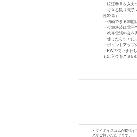
・暗証番号を入力
・できる限り電子
性32歳）
・信頼できる加盟
・少額決済は電子
・携帯電話料金を
・使ったらすぐに
・ポイントアップ
・PWの使いまわ
も出入金をこまめ
・マイボイスコムが提供す
タがご覧いただけます。