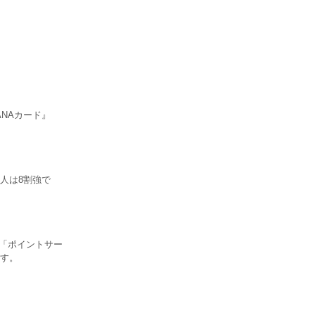
ANAカード』
人は8割強で
、「ポイントサー
ます。