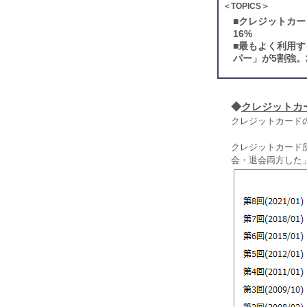
＜TOPICS＞
■
クレジットカー
16%
■
最もよく利用す
パー」が5割強。
◆
クレジットカ
クレジットカードの
クレジットカード所
会・退会両方した」