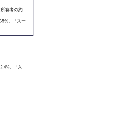
は所有者の約
5%、「スー
.4%、「入