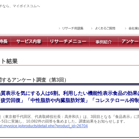
チなら、マイボイスコムへ
に関するアンケート調査（第3回）
品質表示を気にする人は6割。利用したい機能性表示食品の効果
「疲労回復」「中性脂肪や内臓脂肪対策」「コレステロール抑制
社（東京都千代田区、代表取締役社長：高井和久）は、3回目となる『食品表示』に
日～5日に実施し、10,082件の回答を集めました。調査結果をお知らせします。
yel.myvoice.jp/products/detail.php?product_id=26704