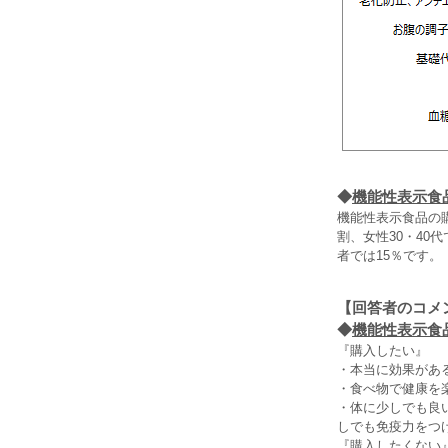
◆
機能性表示食
機能性表示食品の購
割、女性30・40
者では15％です。
【回答者のコメ
◆
機能性表示食
『購入したい』
・本当に効果があ
・食べ物で健康を
・体に少しでも良
しでも免疫力をつ
『購入したくない