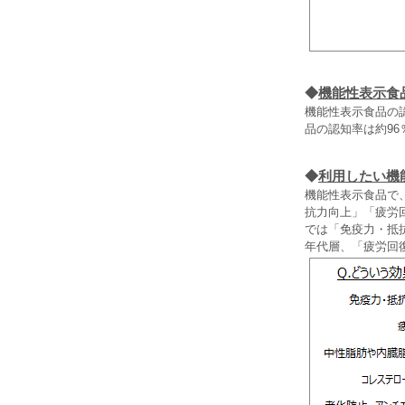
◆
機能性表示食
機能性表示食品の
品の認知率は約96
◆
利用したい機
機能性表示食品で
抗力向上」「疲労
では「免疫力・抵
年代層、「疲労回