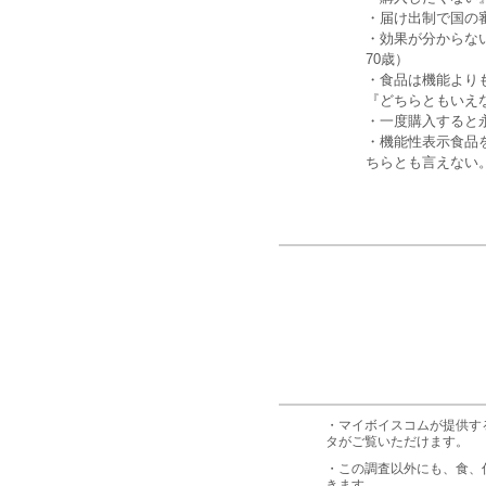
・届け出制で国の
・効果が分からな
70歳）
・食品は機能より
『どちらともいえ
・一度購入すると
・機能性表示食品
ちらとも言えない。
・マイボイスコムが提供す
タがご覧いただけます。
・この調査以外にも、食、
きます。