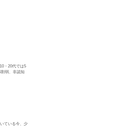
0・20代では5
6割弱、非認知
いている今、少