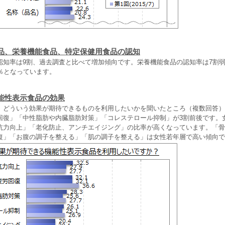
品、栄養機能食品、特定保健用食品の認知
認知率は9割、過去調査と比べて増加傾向です。栄養機能食品の認知率は7割
％となっています。
能性表示食品の効果
、どういう効果が期待できるものを利用したいかを聞いたところ（複数回答）
回復」「中性脂肪や内臓脂肪対策」「コレステロール抑制」が3割前後です。
抗力向上」「老化防止、アンチエイジング」の比率が高くなっています。「骨
復」「お腹の調子を整える」「肌の調子を整える」は女性若年層で高い傾向で