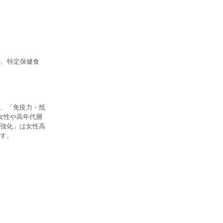
弱、特定保健食
、「免疫力・抵
女性や高年代層
強化」は女性高
す。