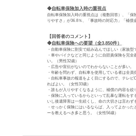
◆
自転車保険加入時の重視点
自転車保険加入時の重視点は（複数回答）、「保
りやすさ」が36.8％、「事故時の対応力」「補償
【回答者のコメント】
◆
自転車保険への要望（全3,850件）
・自動車保険に割安で組み込んでほしい（家族型で
・車やバイクなどと同じように自賠責保険を完全
い。（男性32歳）
・広告や宣伝がないのでわからないことが多い。（
・年齢を問わず、自転車を使用している者は全員保
・自転車事故の報道をよく目にするので、テレビ
ればよい。（女性33歳）
・誰もが入りやすくなるように、補償の内容を絞
・保険に入っているからといって乱暴な運転をす
いし後遺障害は一生続くし、命の大切さは言わずも
・せっかく保険にはいるならば、入ってよかった
ーを教えるべき多と思う。（女性56歳）