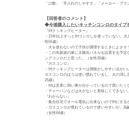
「口数」「手入れのしやすさ」「メーカー・ブラ
【回答者のコメント】
◆
今後購入したいキッチンコンロのタイプを選
『IHクッキングヒーター』
・15年以上ずっとIHコンロしか使っていない。
性65歳）
・火を使わないので子供が調理するときによさそう
・この先新築の家に太陽光パネルを設置する予定
ングコンロだと思った。（女性30歳）
『ガスコンロ』
・IHクッキングヒーターは掃除がしやすい点が
ガスコンロのほうは使い慣れているし、火の消し
25歳）
・IHは災害に弱い事が分かっているので買いたく
・チャーハンなどは火がないと美味しくできない。
『わからない』
・集合住宅でオール電化に出来ないのでIHにする
・ガスコンロが慣れているので使いやすいが、高
（女性64歳）