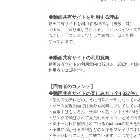
◆
動画共有サイトを利用する理由
動画共有サイトを利用する理由は（複数回答）、
54.6％、「繰り返し見られる」「ピンポイント
つぶし」「コンテンツとして面白い」は若年層、
なっています。
◆
動画共有サイトの利用意向
動画共有サイトの利用意向は72.4％、2018年
利用者では1割です。
【回答者のコメント】
◆
動画共有サイトの楽しみ方（全4,327件）
・茶の間のテレビのように日常の一部になっている
・ゲーム実況動画では自分も同時にプレイしている
・食事中はもちろん、仕事中や筋トレ中のBGMと
・リンクで飛ばされて見た動画が面白いとその方面
・決まった日に配信されているYoutuberの動画
・子供に聞かせる童謡などの音楽をプレイリストに
・英会話レッスンとして観ています。いつでもど