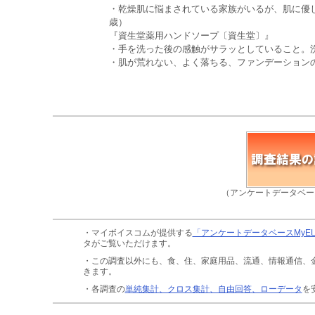
・乾燥肌に悩まされている家族がいるが、肌に優
歳）
『資生堂薬用ハンドソープ〔資生堂〕』
・手を洗った後の感触がサラッとしていること。
・肌が荒れない、よく落ちる、ファンデーションの
（アンケートデータベー
・マイボイスコムが提供する
「アンケートデータベースMyE
タがご覧いただけます。
・この調査以外にも、食、住、家庭用品、流通、情報通信、
きます。
・各調査の
単純集計、クロス集計、自由回答、ローデータ
を