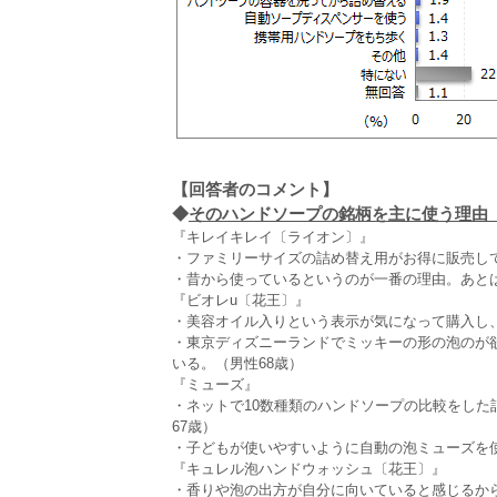
【回答者のコメント】
◆
そのハンドソープの銘柄を主に使う理由（全
『キレイキレイ〔ライオン〕』
・ファミリーサイズの詰め替え用がお得に販売して
・昔から使っているというのが一番の理由。あとは
『ビオレu〔花王〕』
・美容オイル入りという表示が気になって購入し
・東京ディズニーランドでミッキーの形の泡のが
いる。（男性68歳）
『ミューズ』
・ネットで10数種類のハンドソープの比較をし
67歳）
・子どもが使いやすいように自動の泡ミューズを使
『キュレル泡ハンドウォッシュ〔花王〕』
・香りや泡の出方が自分に向いていると感じるから