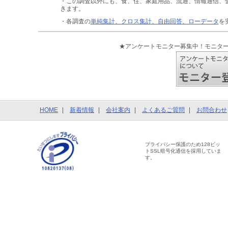
・この調査以外にも、食、住、家庭用品、流通、情報通信、
きます。
・各調査の
単純集計、クロス集計、自由回答、ローデータ
を
★アンケートモニター募集中！モニタ
HOME
新着情報
会社案内
よくあるご質問
お問合わせ
プライバシー保護のため128ビッ
トSSL暗号化通信を採用していま
す。