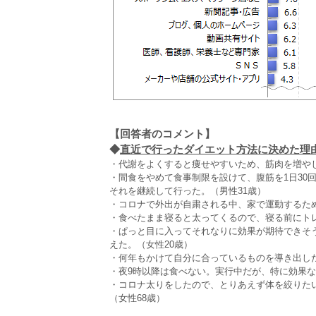
【回答者のコメント】
◆
直近で行ったダイエット方法に決めた理由・
・代謝をよくすると痩せやすいため、筋肉を増やし
・間食をやめて食事制限を設けて、腹筋を1日30
それを継続して行った。（男性31歳）
・コロナで外出が自粛される中、家で運動するた
・食べたまま寝ると太ってくるので、寝る前にトレ
・ぱっと目に入ってそれなりに効果が期待できそ
えた。（女性20歳）
・何年もかけて自分に合っているものを導き出した
・夜9時以降は食べない。実行中だが、特に効果な
・コロナ太りをしたので、とりあえず体を絞りた
（女性68歳）