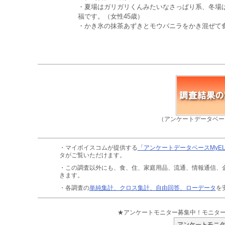
・夏場はガリガリくんみたいなさっぱり系、冬場
福です。（女性45歳）
・かき氷の抹茶あずきとモウバニラをかき混ぜて食
（アンケートデータベー
・マイボイスコムが提供する
「アンケートデータベースMyE
タがご覧いただけます。
・この調査以外にも、食、住、家庭用品、流通、情報通信、
きます。
・各調査の
単純集計、クロス集計、自由回答、ローデータ
を
★アンケートモニター募集中！モニタ